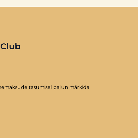
 Club
memaksude tasumisel palun märkida