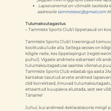
Lapsevanemal on võimalik taotleda k
aadressile
tammistesc@gmail.com
Kl
Tulumaksutagastus
– Tammiste Sports Club’i õppetasud on ko
Tammiste Sports Club’i treeningud toimuva
koolituskulude alla. Sellega seoses on kõ
kõigile neile, kes õppelepingut (registreer
puhul). Vigaste andmete esitamisel või and
tulumaksutagastuse saamise võimalus pu
Tammiste Sports Club edastab iga aasta JAA
kantakse tasutud arvete andmed lapsevane
olid korrektsed, ilmuvad tulumaksutagastu
etteantud kuupäeva alustada, sest see või
Täname!
Juhul, kui andmeid deklaratsioonis mingil 