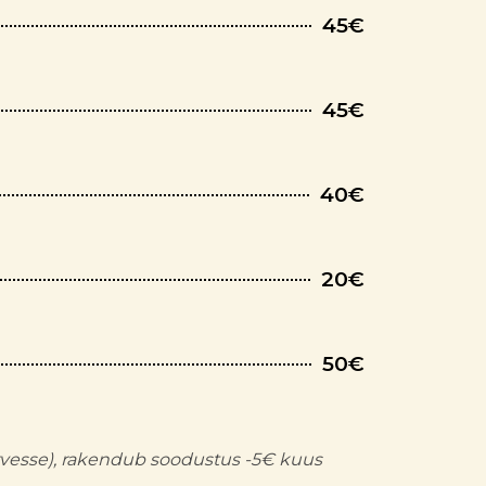
45€
45€
40€
20€
50€
 arvesse), rakendub soodustus -5€ kuus