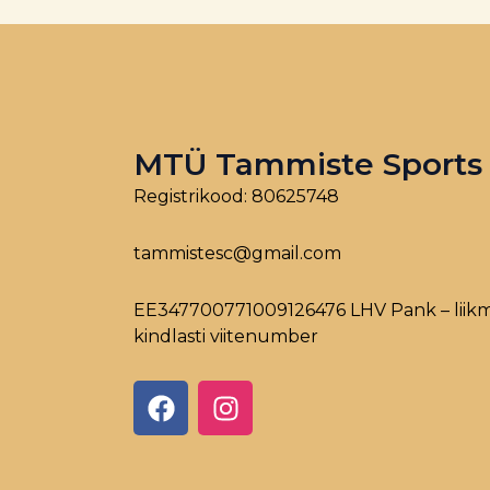
MTÜ Tammiste Sports
Registrikood: 80625748
tammistesc@gmail.com
EE347700771009126476 LHV Pank – liik
kindlasti viitenumber
F
I
a
n
c
s
e
t