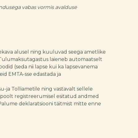
endusega vabas vormis avalduse
ekava alusel ning kuuluvad seega ametlike
t. Tulumaksutagastus laieneb automaatselt
koodid (seda nii lapse kui ka lapsevanema
meid EMTA-sse edastada ja
ja Tolliametile ning vastavalt sellele
poolt registreerumisel esitatud andmed
alume deklaratsiooni täitmist mitte enne