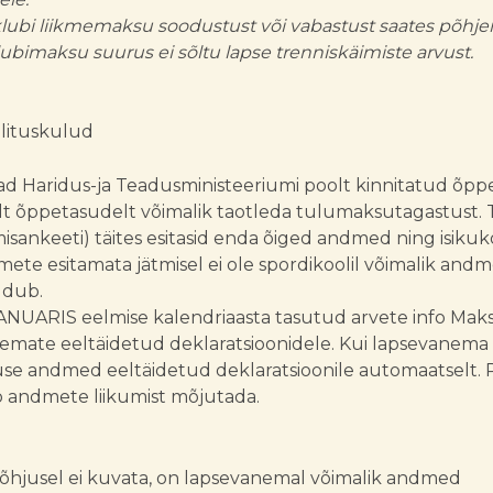
lubi liikmemaksu soodustust või vabastust saates põhj
ubimaksu suurus ei sõltu lapse trenniskäimiste arvust.
olituskulud
d Haridus-ja Teadusministeeriumi poolt kinnitatud õpp
igilt õppetasudelt võimalik taotleda tulumaksutagastus
imisankeeti) täites esitasid enda õiged andmed ning isiku
mete esitamata jätmisel ei ole spordikoolil võimalik and
udub.
NUARIS eelmise kalendriaasta tasutud arvete info Maksu-
mate eeltäidetud deklaratsioonidele. Kui lapsevanema 
se andmed eeltäidetud deklaratsioonile automaatselt. P
b andmete liikumist mõjutada.
põhjusel ei kuvata, on lapsevanemal võimalik andmed