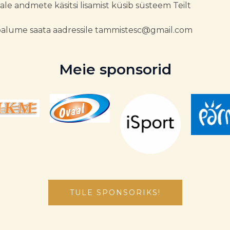
Peale andmete käsitsi lisamist küsib süsteem Teilt
alume saata aadressile tammistesc@gmail.com
Meie sponsorid
TULE SPONSORIKS!