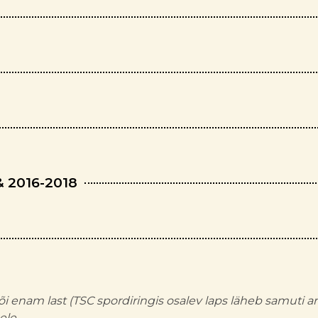
& 2016-2018
õi enam last (TSC spordiringis osalev laps läheb samuti
ele.